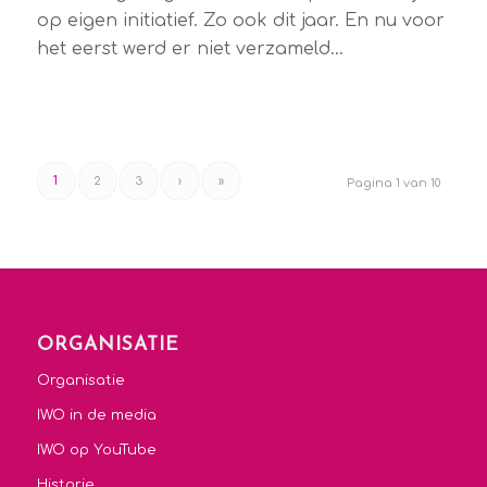
op eigen initiatief. Zo ook dit jaar. En nu voor
het eerst werd er niet verzameld…
1
2
3
›
»
Pagina 1 van 10
ORGANISATIE
Organisatie
IWO in de media
IWO op YouTube
Historie