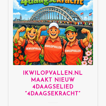
IKWILOPVALLEN.NL
MAAKT NIEUW
4DAAGSELIED
“4DAAGSEKRACHT”