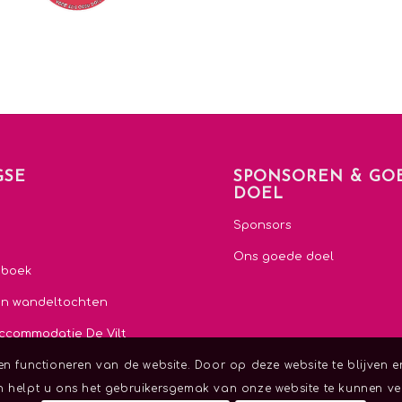
GSE
SPONSOREN & GO
DOEL
e
Sponsors
Ons goede doel
nboek
en wandeltochten
ccommodatie De Vilt
n functioneren van de website. Door op deze website te blijven e
 helpt u ons het gebruikersgemak van onze website te kunnen ver