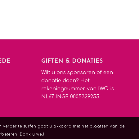
EDE
GIFTEN & DONATIES
Wilt u ons sponsoren of een
donatie doen? Het
rekeningnummer van IWO is
NL67 INGB 0005329255.
n verder te surfen gaat u akkoord met het plaatsen van de
beteren. Dank u wel!