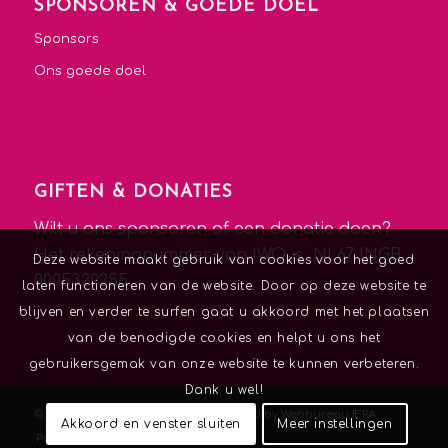
SPONSOREN & GOEDE DOEL
Sponsors
Ons goede doel
GIFTEN & DONATIES
Wilt u ons sponsoren of een donatie doen?
Het rekeningnummer van IWO is NL67 INGB
Deze website maakt gebruik van cookies voor het goed
0005329255.
laten functioneren van de website. Door op deze website te
blijven en verder te surfen gaat u akkoord met het plaatsen
van de benodigde cookies en helpt u ons het
gebruikersgemak van onze website te kunnen verbeteren.
Dank u wel!
© Copyright -
Ik Wil Opvallen
|
Powered by Webbureau IFRA
Akkoord en venster sluiten
Meer instellingen
Privacybeleid
Contact