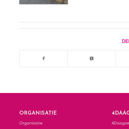
DE
ORGANISATIE
4DAA
Organisatie
4Daags