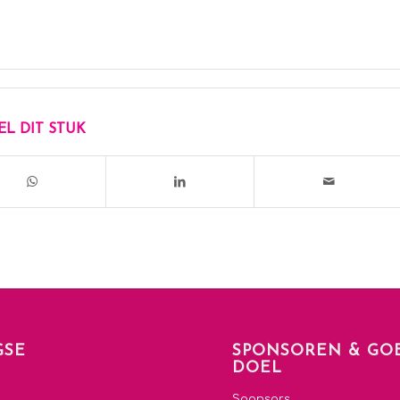
EL DIT STUK
GSE
SPONSOREN & GO
DOEL
e
Sponsors